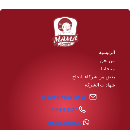
الرئيسية
من نحن
منتجاتنا
بعض من شركاء النجاح
شهادات الشركة
info@mamasauce.sa
0559003227
+966555996845