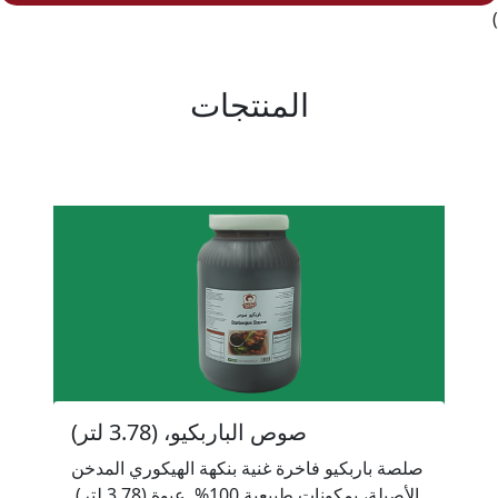
)
المنتجات
صوص الباربكيو، (3.78 لتر)
صلصة باربكيو فاخرة غنية بنكهة الهيكوري المدخن
الأصيلة، بمكونات طبيعية 100%. عبوة (3.78 لتر).