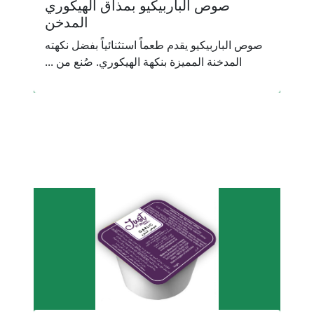
صوص الباربيكيو بمذاق الهيكوري
المدخن
صوص الباربيكيو يقدم طعماً استثنائياً بفضل نكهته
المدخنة المميزة بنكهة الهيكوري. صُنع من ...