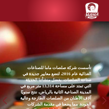
تأسست شركة صلصات ماما للصناعات
الغذائية
عام 2016، لتضع معايير جديدة في
صناعة الصلصات. بفضل منشأتنا الحديثة
التي تمتد على مساحة 13,314 متر مربع في
المدينة الصناعية الثانية بالرياض، ننتج سنويًا
آلاف الأطنان من الصلصات الطازجة وعالية
الجودة. مما يضعنا في مقدمة الشركات